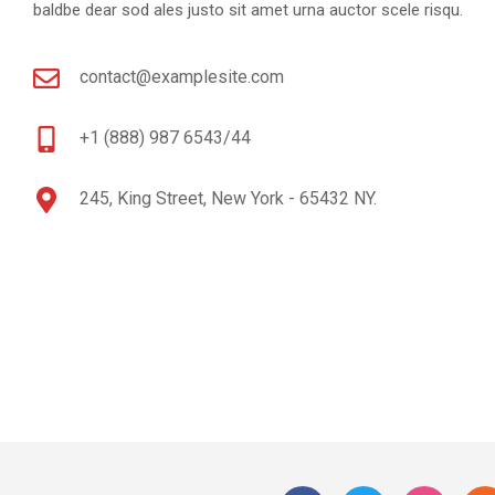
baldbe dear sod ales justo sit amet urna auctor scele risqu.
contact@examplesite.com
+1 (888) 987 6543/44
245, King Street, New York - 65432 NY.