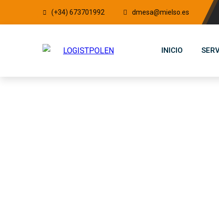
(+34) 673701992
dmesa@mielso.es
INICIO
SERV