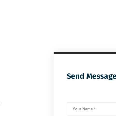
Send Messag
d